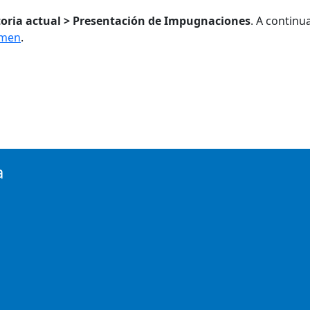
oria actual > Presentación de Impugnaciones
. A continu
amen
.
a