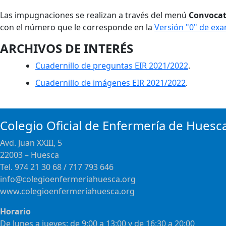
Las impugnaciones se realizan a través del menú
Convocat
con el número que le corresponde en la
Versión "0" de ex
ARCHIVOS DE INTERÉS
Cuadernillo de preguntas EIR 2021/2022
.
Cuadernillo de imágenes EIR 2021/2022
.
Colegio Oficial de Enfermería de Huesc
Avd. Juan XXIII, 5
22003 – Huesca
Tel. 974 21 30 68 / 717 793 646
info@colegioenfermeriahuesca.org
www.colegioenfermeríahuesca.org
Horario
De lunes a jueves: de 9:00 a 13:00 y de 16:30 a 20:00