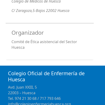
Colegio de Médicos de Huesca
C/ Zaragoza,5-Bajos 22002 Huesca
Organizador
Comité de Ética asistencial del Sector
Huesca
Colegio Oficial de Enfermería de
Huesca
Avd. Juan XXIII, 5
22003 – Huesca
Tel. 974 21 30 68 / 717 793 646
info@colegioenfermeriahuesca.org