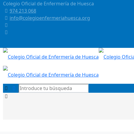
Colegio Oficial de Enfermería de Huesca
974 213 068
info@colegioenfermeriahuesca.org