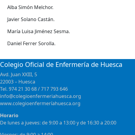
Alba Simón Melchor.
Javier Solano Castán.
Marí­a Luisa Jiménez Sesma.
Daniel Ferrer Sorolla.
Colegio Oficial de Enfermería de Huesca
Avd. Juan XXIII, 5
22003 – Huesca
Tel. 974 21 30 68 / 717 793 646
info@colegioenfermeriahuesca.org
www.colegioenfermeríahuesca.org
Horario
De lunes a jueves: de 9:00 a 13:00 y de 16:30 a 20:00
Viernes: de 9:00 a 14:00