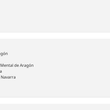
agón
d Mental de Aragón
a
y Navarra