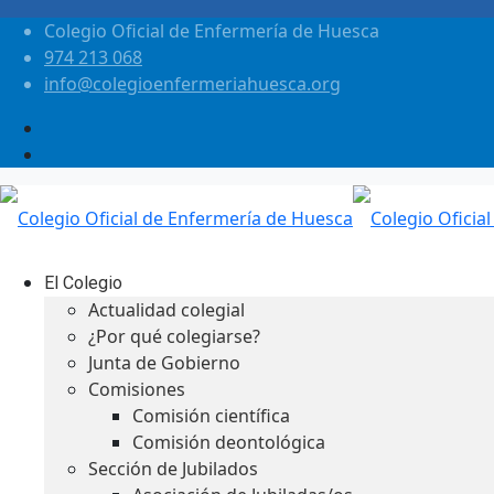
Colegio Oficial de Enfermería de Huesca
974 213 068
info@colegioenfermeriahuesca.org
El Colegio
Actualidad colegial
¿Por qué colegiarse?
Junta de Gobierno
Comisiones
Comisión científica
Comisión deontológica
Sección de Jubilados