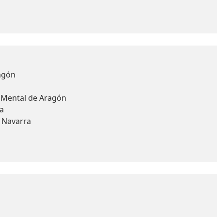
agón
d Mental de Aragón
a
y Navarra