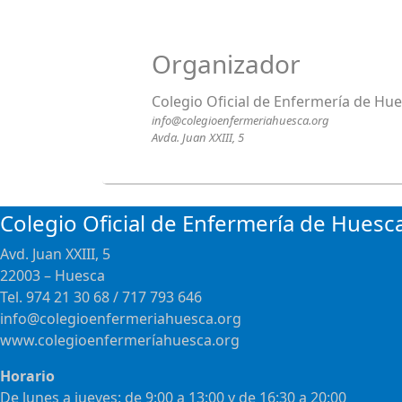
Organizador
Colegio Oficial de Enfermería de Hu
info@colegioenfermeriahuesca.org
Avda. Juan XXIII, 5
Colegio Oficial de Enfermería de Huesc
Avd. Juan XXIII, 5
22003 – Huesca
Tel. 974 21 30 68 / 717 793 646
info@colegioenfermeriahuesca.org
www.colegioenfermeríahuesca.org
Horario
De lunes a jueves: de 9:00 a 13:00 y de 16:30 a 20:00