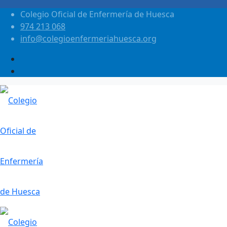
Colegio Oficial de Enfermería de Huesca
974 213 068
info@colegioenfermeriahuesca.org