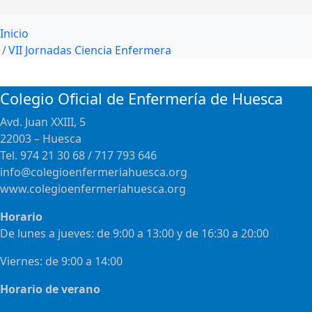
Inicio
VII Jornadas Ciencia Enfermera
Colegio Oficial de Enfermería de Huesca
Avd. Juan XXIII, 5
22003 – Huesca
Tel. 974 21 30 68 / 717 793 646
info@colegioenfermeriahuesca.org
www.colegioenfermeríahuesca.org
Horario
De lunes a jueves: de 9:00 a 13:00 y de 16:30 a 20:00
Viernes: de 9:00 a 14:00
Horario de verano