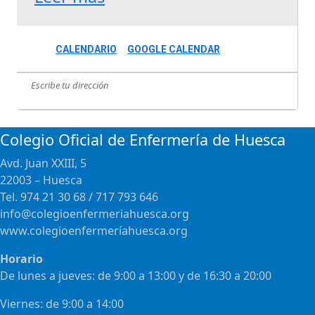
CALENDARIO
GOOGLE CALENDAR
Colegio Oficial de Enfermería de Huesca
Avd. Juan XXIII, 5
22003 – Huesca
Tel. 974 21 30 68 / 717 793 646
info@colegioenfermeriahuesca.org
www.colegioenfermeríahuesca.org
Horario
De lunes a jueves: de 9:00 a 13:00 y de 16:30 a 20:00
Viernes: de 9:00 a 14:00