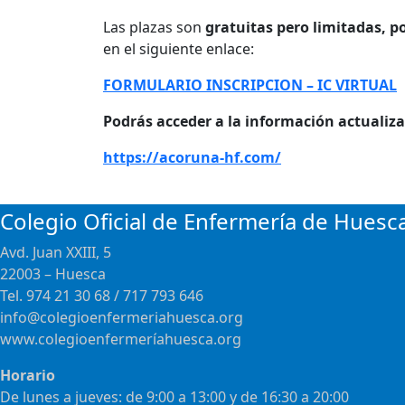
Las plazas son
gratuitas pero limitadas, p
en el siguiente enlace:
FORMULARIO INSCRIPCION – IC VIRTUAL
Podrás acceder a la información actualiza
https://acoruna-hf.com/
Colegio Oficial de Enfermería de Huesc
Avd. Juan XXIII, 5
22003 – Huesca
Tel. 974 21 30 68 / 717 793 646
info@colegioenfermeriahuesca.org
www.colegioenfermeríahuesca.org
Horario
De lunes a jueves: de 9:00 a 13:00 y de 16:30 a 20:00