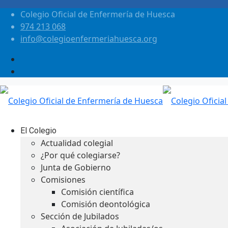
Colegio Oficial de Enfermería de Huesca
974 213 068
info@colegioenfermeriahuesca.org
El Colegio
Actualidad colegial
¿Por qué colegiarse?
Junta de Gobierno
Comisiones
Comisión científica
Comisión deontológica
Sección de Jubilados