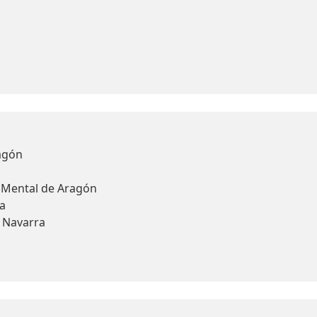
agón
d Mental de Aragón
a
y Navarra