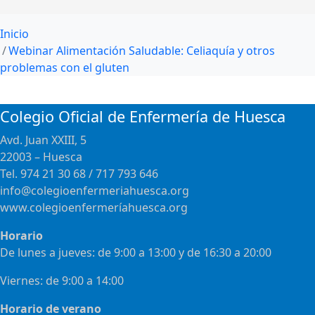
Inicio
Webinar Alimentación Saludable: Celiaquía y otros
problemas con el gluten
Colegio Oficial de Enfermería de Huesca
Avd. Juan XXIII, 5
22003 – Huesca
Tel. 974 21 30 68 / 717 793 646
info@colegioenfermeriahuesca.org
www.colegioenfermeríahuesca.org
Horario
De lunes a jueves: de 9:00 a 13:00 y de 16:30 a 20:00
Viernes: de 9:00 a 14:00
Horario de verano