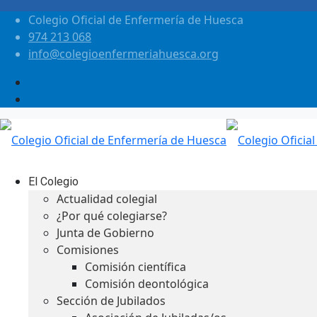
Colegio Oficial de Enfermería de Huesca
974 213 068
info@colegioenfermeriahuesca.org
El Colegio
Actualidad colegial
¿Por qué colegiarse?
Junta de Gobierno
Comisiones
Comisión científica
Comisión deontológica
Sección de Jubilados