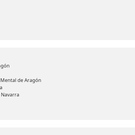
agón
d Mental de Aragón
a
y Navarra