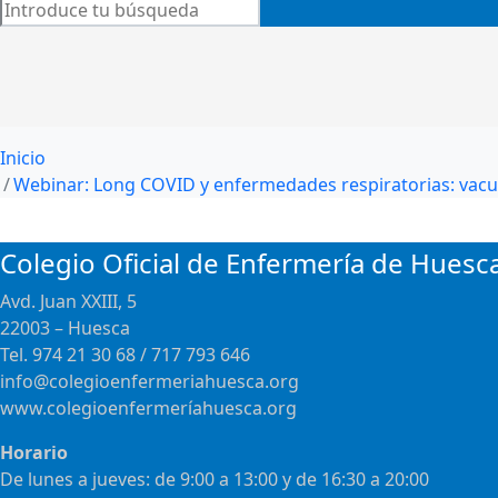
Inicio
Webinar: Long COVID y enfermedades respiratorias: vacu
Colegio Oficial de Enfermería de Huesc
Avd. Juan XXIII, 5
22003 – Huesca
Tel. 974 21 30 68 / 717 793 646
info@colegioenfermeriahuesca.org
www.colegioenfermeríahuesca.org
Horario
De lunes a jueves: de 9:00 a 13:00 y de 16:30 a 20:00