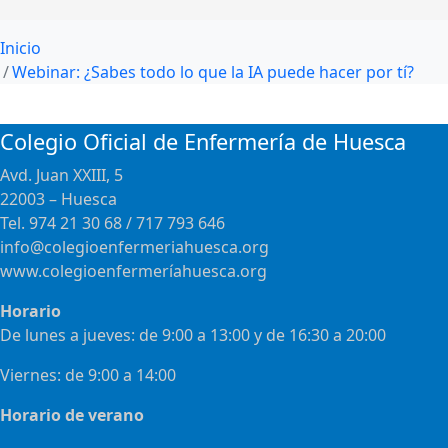
Inicio
Webinar: ¿Sabes todo lo que la IA puede hacer por tí?
Colegio Oficial de Enfermería de Huesca
Avd. Juan XXIII, 5
22003 – Huesca
Tel. 974 21 30 68 / 717 793 646
info@colegioenfermeriahuesca.org
www.colegioenfermeríahuesca.org
Horario
De lunes a jueves: de 9:00 a 13:00 y de 16:30 a 20:00
Viernes: de 9:00 a 14:00
Horario de verano