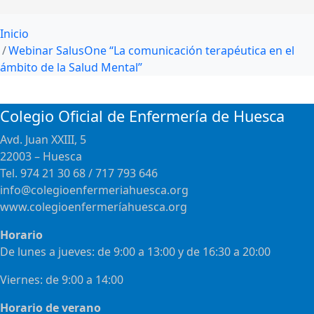
Inicio
Webinar SalusOne “La comunicación terapéutica en el
ámbito de la Salud Mental”
Colegio Oficial de Enfermería de Huesca
Avd. Juan XXIII, 5
22003 – Huesca
Tel. 974 21 30 68 / 717 793 646
info@colegioenfermeriahuesca.org
www.colegioenfermeríahuesca.org
Horario
De lunes a jueves: de 9:00 a 13:00 y de 16:30 a 20:00
Viernes: de 9:00 a 14:00
Horario de verano