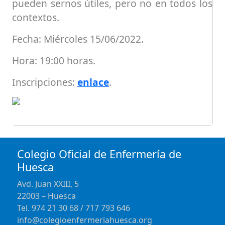
pueden sernos útiles, pero no en todos los
contextos.
Fecha: Miércoles 15/06/2022.
Hora: 19:00 horas.
Inscripciones:
enlace
.
Colegio Oficial de Enfermería de
Huesca
Avd. Juan XXIII, 5
22003 – Huesca
Tel. 974 21 30 68 / 717 793 646
info@colegioenfermeriahuesca.org