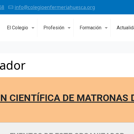
68
info@colegioenfermeriahuesca.org
El Colegio
Profesión
Formación
Actuali
zador
N CIENTÍFICA DE MATRONAS