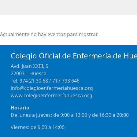
Actualmente no hay eventos para mostrar
Colegio Oficial de Enfermería de Hu
Avd. Juan XXIII, 5
22003 – Huesca
Tel. 974 21 30 68 / 717 793 646
info@colegioenfermeriahuesca.org
www.colegioenfermeríahuesca.org
Horario
De lunes a jueves: de 9:00 a 13:00 y de 16:30 a 20:00
Viernes: de 9:00 a 14:00