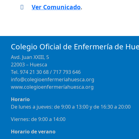
Ver Comunicado
.
Colegio Oficial de Enfermería de Hu
Avd. Juan XXIII, 5
22003 – Huesca
Tel. 974 21 30 68 / 717 793 646
info@colegioenfermeriahuesca.org
www.colegioenfermeríahuesca.org
Horario
De lunes a jueves: de 9:00 a 13:00 y de 16:30 a 20:00
Viernes: de 9:00 a 14:00
Horario de verano