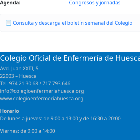
Agenda
:
Congresos y jornadas
📃
Consulta y descarga el boletín semanal del Colegio
Colegio Oficial de Enfermería de Huesc
Avd. Juan XXIII, 5
22003 – Huesca
Tel. 974 21 30 68 / 717 793 646
info@colegioenfermeriahuesca.org
www.colegioenfermeríahuesca.org
Horario
De lunes a jueves: de 9:00 a 13:00 y de 16:30 a 20:00
Viernes: de 9:00 a 14:00