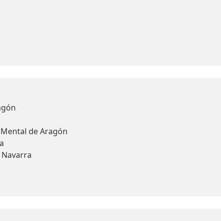
agón
d Mental de Aragón
a
y Navarra