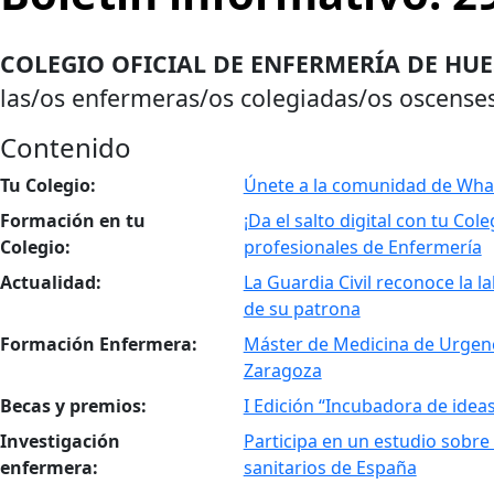
COLEGIO OFICIAL DE ENFERMERÍA DE HUES
las/os enfermeras/os colegiadas/os oscenses
Contenido
Tu Colegio
:
Únete a la comunidad de Wha
Formación en tu
¡Da el salto digital con tu Co
Colegio
:
profesionales de Enfermería
Actualidad
:
La Guardia Civil reconoce la l
de su patrona
Formación Enfermera
:
Máster de Medicina de Urgenc
Zaragoza
Becas y premios
:
I Edición “Incubadora de ide
Investigación
Participa en un estudio sobre 
enfermera
:
sanitarios de España