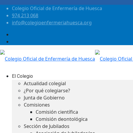
Colegio Oficial de Enfermería de Huesca
974 213 068
info@colegioenfermeriahuesca.org
El Colegio
Actualidad colegial
¿Por qué colegiarse?
Junta de Gobierno
Comisiones
Comisión científica
Comisión deontológica
Sección de Jubilados