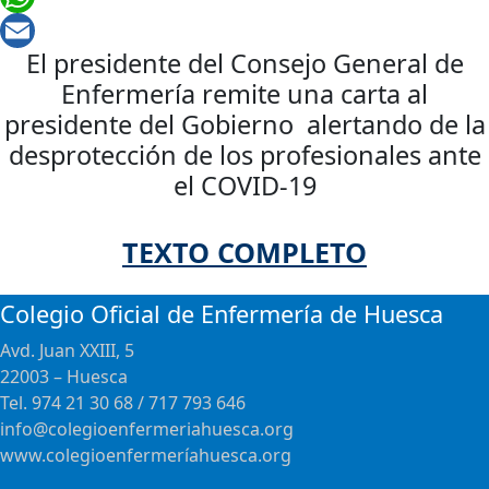
WhatsApp
El presidente del Consejo General de
Email
Enfermería remite una carta al
presidente del Gobierno alertando de la
desprotección de los profesionales ante
el COVID-19
TEXTO COMPLETO
Colegio Oficial de Enfermería de Huesca
Avd. Juan XXIII, 5
22003 – Huesca
Tel. 974 21 30 68 / 717 793 646
info@colegioenfermeriahuesca.org
www.colegioenfermeríahuesca.org