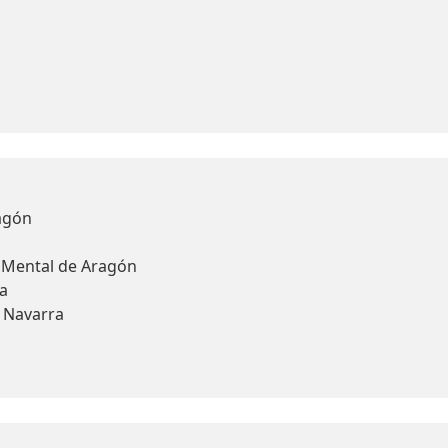
agón
d Mental de Aragón
a
y Navarra