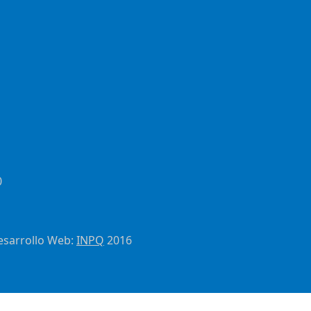
0
esarrollo Web:
INPQ
2016