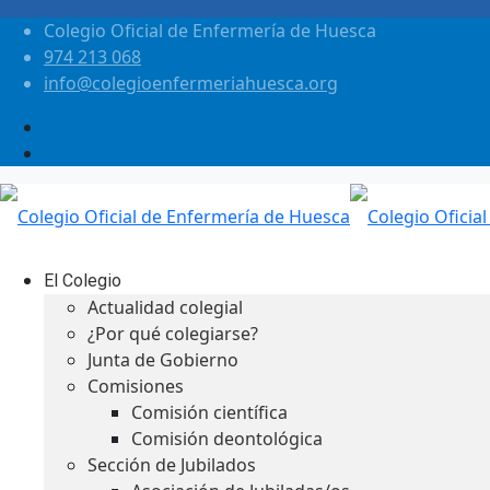
Colegio Oficial de Enfermería de Huesca
974 213 068
info@colegioenfermeriahuesca.org
El Colegio
Actualidad colegial
¿Por qué colegiarse?
Junta de Gobierno
Comisiones
Comisión científica
Comisión deontológica
Sección de Jubilados