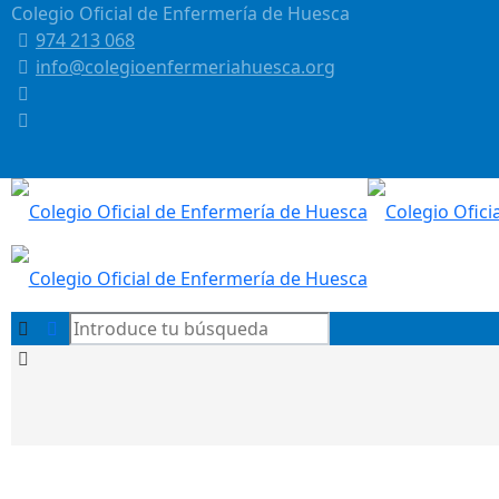
Colegio Oficial de Enfermería de Huesca
974 213 068
info@colegioenfermeriahuesca.org