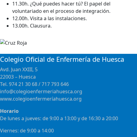
11.30h. ¿Qué puedes hacer tú? El papel del
voluntariado en el proceso de integración.
12.00h. Visita a las instalaciones.
13.00h. Clausura.
Colegio Oficial de Enfermería de Huesca
Avd. Juan XXIII, 5
22003 – Huesca
Tel. 974 21 30 68 / 717 793 646
info@colegioenfermeriahuesca.org
www.colegioenfermeríahuesca.org
Horario
De lunes a jueves: de 9:00 a 13:00 y de 16:30 a 20:00
Viernes: de 9:00 a 14:00