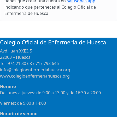
tienes que crear una cuenta en
salusones.app
indicando que perteneces al Colegio Oficial de
Enfermería de Huesca
Colegio Oficial de Enfermería de Huesca
Avd. Juan XXIII, 5
22003 – Huesca
Tel. 974 21 30 68 / 717 793 646
info@colegioenfermeriahuesca.org
www.colegioenfermeríahuesca.org
Horario
De lunes a jueves: de 9:00 a 13:00 y de 16:30 a 20:00
Viernes: de 9:00 a 14:00
Horario de verano