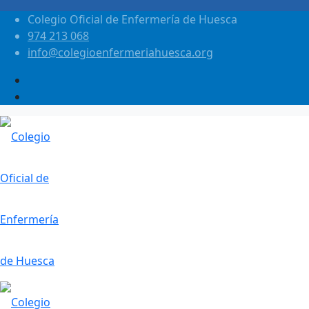
Colegio Oficial de Enfermería de Huesca
974 213 068
info@colegioenfermeriahuesca.org