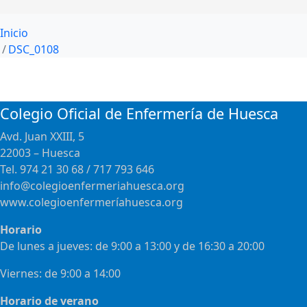
Inicio
DSC_0108
Colegio Oficial de Enfermería de Huesca
Avd. Juan XXIII, 5
22003 – Huesca
Tel. 974 21 30 68 / 717 793 646
info@colegioenfermeriahuesca.org
www.colegioenfermeríahuesca.org
Horario
De lunes a jueves: de 9:00 a 13:00 y de 16:30 a 20:00
Viernes: de 9:00 a 14:00
Horario de verano