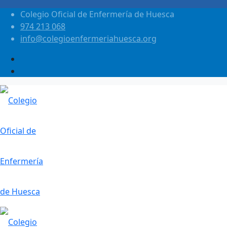
Colegio Oficial de Enfermería de Huesca
974 213 068
info@colegioenfermeriahuesca.org