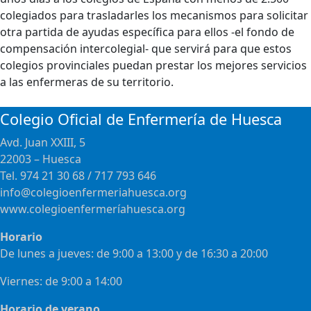
colegiados para trasladarles los mecanismos para solicitar
otra partida de ayudas específica para ellos -el fondo de
compensación intercolegial- que servirá para que estos
colegios provinciales puedan prestar los mejores servicios
a las enfermeras de su territorio.
Colegio Oficial de Enfermería de Huesca
Avd. Juan XXIII, 5
22003 – Huesca
Tel. 974 21 30 68 / 717 793 646
info@colegioenfermeriahuesca.org
www.colegioenfermeríahuesca.org
Horario
De lunes a jueves: de 9:00 a 13:00 y de 16:30 a 20:00
Viernes: de 9:00 a 14:00
Horario de verano