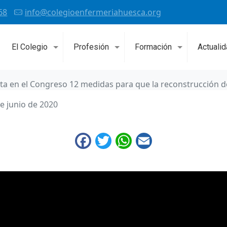
68
info@colegioenfermeriahuesca.org
El Colegio
Profesión
Formación
Actuali
nta en el Congreso 12 medidas para que la reconstrucción 
e junio de 2020
Facebook
Twitter
WhatsApp
Email