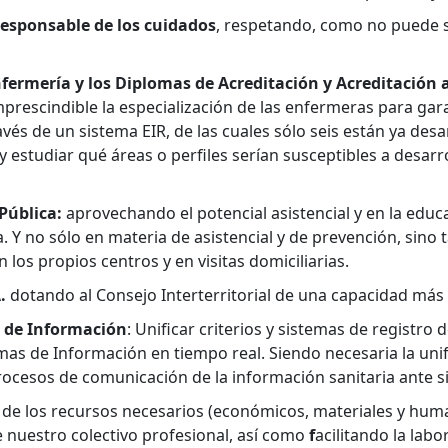
responsable de los cuidados
, respetando, como no puede s
nfermería y los Diplomas de Acreditación y Acreditación
prescindible la especialización de las enfermeras para gara
vés de un sistema EIR, de las cuales sólo seis están ya desa
y estudiar qué áreas o perfiles serían susceptibles a desarr
 Pública:
aprovechando el potencial asistencial y en la educ
. Y no sólo en materia de asistencial y de prevención, sino
 los propios centros y en visitas domiciliarias.
A.
dotando al Consejo Interterritorial de una capacidad más 
s de Información
: Unificar criterios y sistemas de registro 
s de Información en tiempo real. Siendo necesaria la unifica
os procesos de comunicación de la información sanitaria ante
de los recursos necesarios (económicos, materiales y huma
e nuestro colectivo profesional, así como
f
acilitando la lab