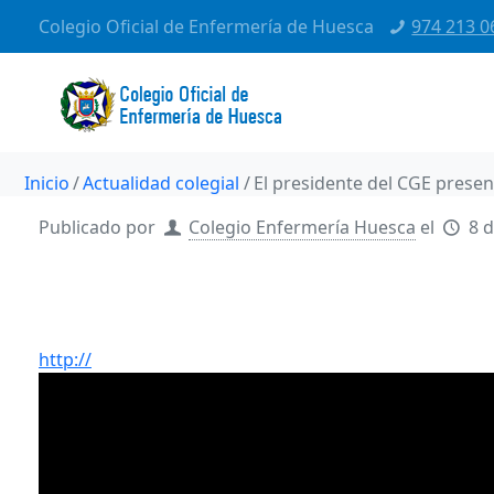
Colegio Oficial de Enfermería de Huesca
974 213 0
Inicio
Actualidad colegial
El presidente del CGE prese
Publicado por
Colegio Enfermería Huesca
el
8 d
http://