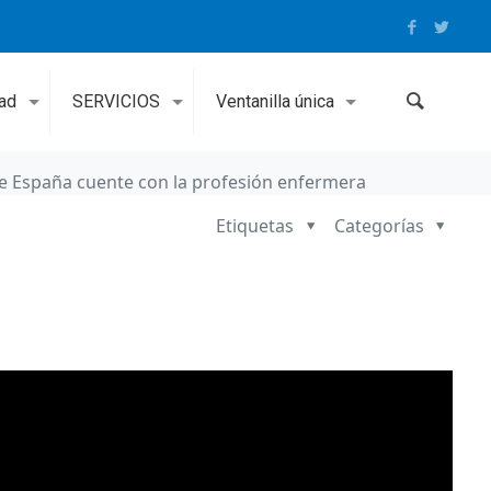
dad
SERVICIOS
Ventanilla única
de España cuente con la profesión enfermera
Etiquetas
Categorías