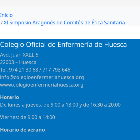
Inicio
XI Simposio Aragonés de Comités de Ética Sanitaria
Colegio Oficial de Enfermería de Huesca
Avd. Juan XXIII, 5
22003 – Huesca
Tel. 974 21 30 68 / 717 793 646
info@colegioenfermeriahuesca.org
www.colegioenfermeríahuesca.org
Horario
De lunes a jueves: de 9:00 a 13:00 y de 16:30 a 20:00
Viernes: de 9:00 a 14:00
Horario de verano