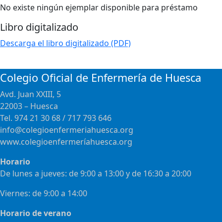
No existe ningún ejemplar disponible para préstamo
Libro digitalizado
Descarga el libro digitalizado (PDF)
Colegio Oficial de Enfermería de Huesca
Avd. Juan XXIII, 5
22003 – Huesca
Tel. 974 21 30 68 / 717 793 646
info@colegioenfermeriahuesca.org
www.colegioenfermeríahuesca.org
Horario
De lunes a jueves: de 9:00 a 13:00 y de 16:30 a 20:00
Viernes: de 9:00 a 14:00
Horario de verano