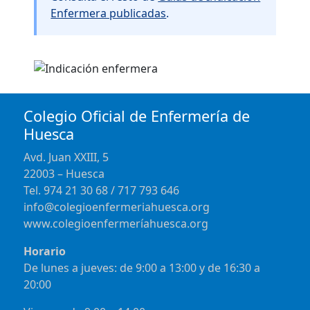
Enfermera publicadas
.
Colegio Oficial de Enfermería de
Huesca
Avd. Juan XXIII, 5
22003 – Huesca
Tel. 974 21 30 68 / 717 793 646
info@colegioenfermeriahuesca.org
www.colegioenfermeríahuesca.org
Horario
De lunes a jueves: de 9:00 a 13:00 y de 16:30 a
20:00