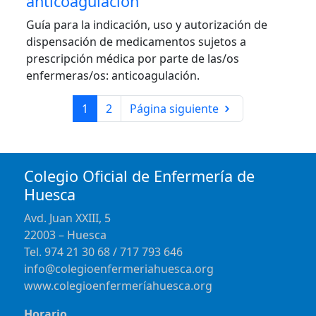
anticoagulación
Guía para la indicación, uso y autorización de
dispensación de medicamentos sujetos a
prescripción médica por parte de las/os
enfermeras/os: anticoagulación.
1
2
Página siguiente
Colegio Oficial de Enfermería de
Huesca
Avd. Juan XXIII, 5
22003 – Huesca
Tel. 974 21 30 68 / 717 793 646
info@colegioenfermeriahuesca.org
www.colegioenfermeríahuesca.org
Horario