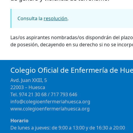
Consulta la
resolución
.
Las/os aspirantes nombradas/os dispondrán del plazo 
de posesión, decayendo en su derecho si no se incorpo
Colegio Oficial de Enfermería de Hu
Avd. Juan XXIII, 5
22003 – Huesca
Tel. 974 21 30 68 / 717 793 646
info@colegioenfermeriahuesca.org
www.colegioenfermeríahuesca.org
Horario
De lunes a jueves: de 9:00 a 13:00 y de 16:30 a 20:00