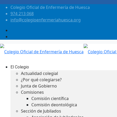
Colegio Oficial de Enfermería de Huesca
974 213 068
info@colegioenfermeriahuesca.org
El Colegio
Actualidad colegial
¿Por qué colegiarse?
Junta de Gobierno
Comisiones
Comisión científica
Comisión deontológica
Sección de Jubilados