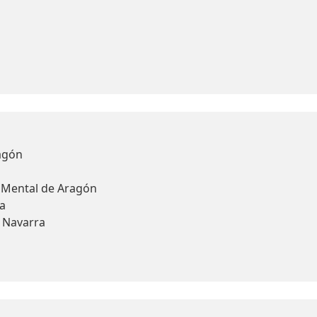
agón
d Mental de Aragón
a
y Navarra