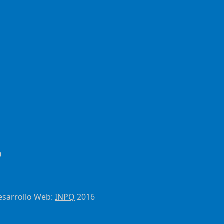
0
esarrollo Web:
INPQ
2016