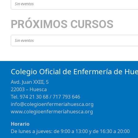
Sin eventos
PRÓXIMOS CURSOS
Sin eventos
Colegio Oficial de Enfermería de Hu
Avd. Juan XXIII, 5
22003 – Huesca
Tel. 974 21 30 68 / 717 793 646
info@colegioenfermeriahuesca.org
www.colegioenfermeríahuesca.org
Horario
De lunes a jueves: de 9:00 a 13:00 y de 16:30 a 20:00