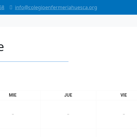
68
info@colegioenfermeriahuesca.org
e
MIE
JUE
VIE
-
-
-