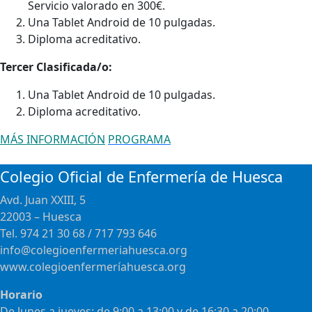
Servicio valorado en 300€.
Una Tablet Android de 10 pulgadas.
Diploma acreditativo.
Tercer Clasificada/o:
Una Tablet Android de 10 pulgadas.
Diploma acreditativo.
MÁS INFORMACIÓN
PROGRAMA
Colegio Oficial de Enfermería de Huesca
Avd. Juan XXIII, 5
22003 – Huesca
Tel. 974 21 30 68 / 717 793 646
info@colegioenfermeriahuesca.org
www.colegioenfermeríahuesca.org
Horario
De lunes a jueves: de 9:00 a 13:00 y de 16:30 a 20:00