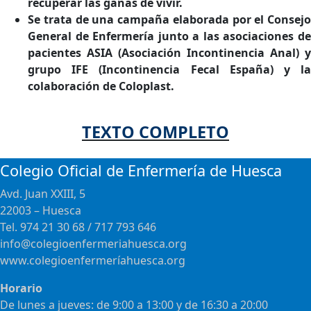
recuperar las ganas de vivir.
Se trata de una campaña elaborada por el Consejo
General de Enfermería junto a las asociaciones de
pacientes ASIA (Asociación Incontinencia Anal) y
grupo IFE (Incontinencia Fecal España) y la
colaboración de Coloplast.
TEXTO COMPLETO
Colegio Oficial de Enfermería de Huesca
Avd. Juan XXIII, 5
22003 – Huesca
Tel. 974 21 30 68 / 717 793 646
info@colegioenfermeriahuesca.org
www.colegioenfermeríahuesca.org
Horario
De lunes a jueves: de 9:00 a 13:00 y de 16:30 a 20:00