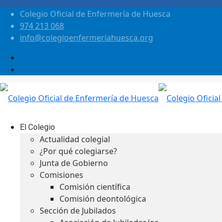
Colegio Oficial de Enfermería de Huesca
974 213 068
info@colegioenfermeriahuesca.org
El Colegio
Actualidad colegial
¿Por qué colegiarse?
Junta de Gobierno
Comisiones
Comisión científica
Comisión deontológica
Sección de Jubilados