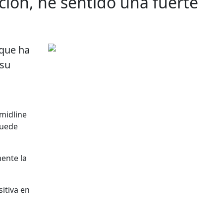
ción, he sentido una fuerte
 que ha
 su
 midline
puede
mente la
itiva en