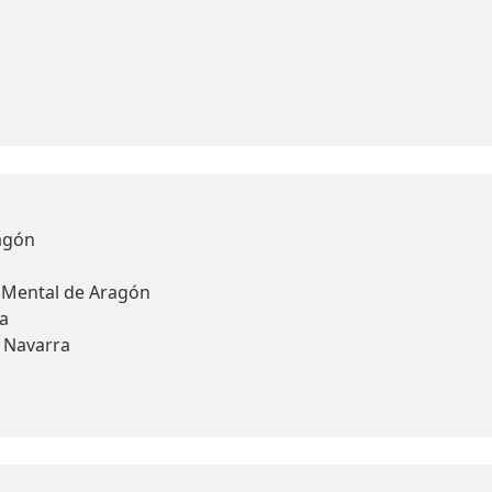
agón
d Mental de Aragón
a
y Navarra