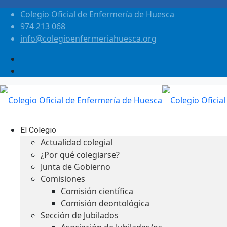
Colegio Oficial de Enfermería de Huesca
974 213 068
info@colegioenfermeriahuesca.org
El Colegio
Actualidad colegial
¿Por qué colegiarse?
Junta de Gobierno
Comisiones
Comisión científica
Comisión deontológica
Sección de Jubilados