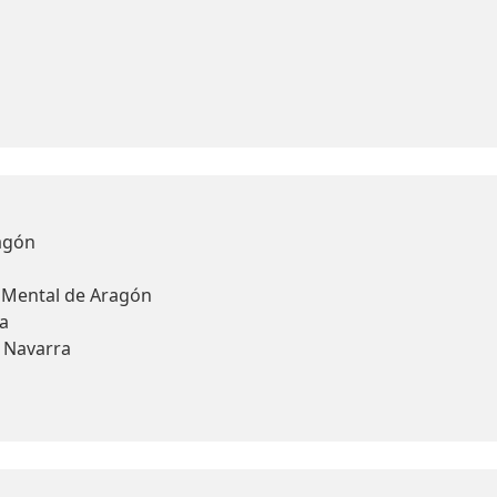
agón
d Mental de Aragón
a
y Navarra