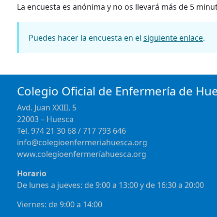
La encuesta es anónima y no os llevará más de 5 minu
Puedes hacer la encuesta en el
siguiente enlace
.
Colegio Oficial de Enfermería de Hu
Avd. Juan XXIII, 5
22003 – Huesca
Tel. 974 21 30 68 / 717 793 646
info@colegioenfermeriahuesca.org
www.colegioenfermeríahuesca.org
Horario
De lunes a jueves: de 9:00 a 13:00 y de 16:30 a 20:00
Viernes: de 9:00 a 14:00