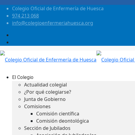
Colegio Oficial de Enfermería de Huesca
974 213 068
info@colegioenfermeriahuesca.org
El Colegio
Actualidad colegial
¿Por qué colegiarse?
Junta de Gobierno
Comisiones
Comisión científica
Comisión deontológica
Sección de Jubilados