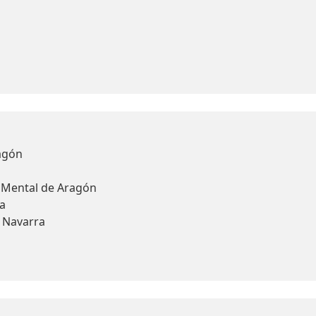
agón
d Mental de Aragón
a
y Navarra