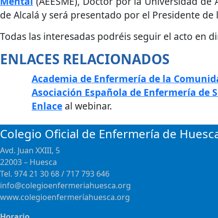
Mental
(AEESME), Doctor por la Universidad de A
de Alcalá y será presentado por el Presidente de 
Todas las interesadas podréis seguir el acto en d
ENLACES RELACIONADOS
Academia de Enfermería de la Comunid
Asociación Española de Enfermería de 
Enlace
al webinar.
Colegio Oficial de Enfermería de Huesc
Avd. Juan XXIII, 5
22003 – Huesca
Tel. 974 21 30 68 / 717 793 646
info@colegioenfermeriahuesca.org
www.colegioenfermeríahuesca.org
Horario