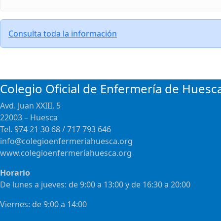
Consulta toda la información
Colegio Oficial de Enfermería de Huesc
Avd. Juan XXIII, 5
22003 – Huesca
Tel. 974 21 30 68 / 717 793 646
info@colegioenfermeriahuesca.org
www.colegioenfermeríahuesca.org
Horario
De lunes a jueves: de 9:00 a 13:00 y de 16:30 a 20:00
Viernes: de 9:00 a 14:00