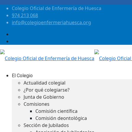
Colegio Oficial de Enfermería de Huesca
974 213 068
info@colegioenfermeriahuesca.org
El Colegio
Actualidad colegial
¿Por qué colegiarse?
Junta de Gobierno
Comisiones
Comisión científica
Comisión deontológica
Sección de Jubilados