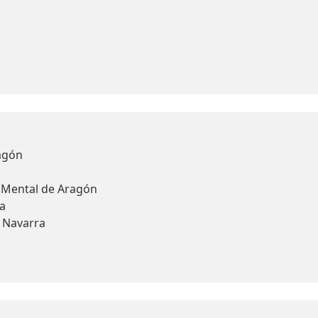
agón
d Mental de Aragón
a
y Navarra