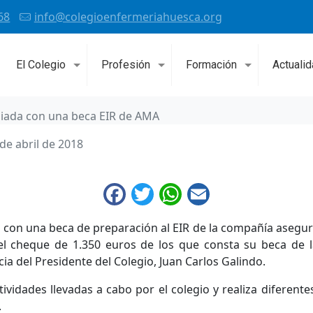
68
info@colegioenfermeriahuesca.org
El Colegio
Profesión
Formación
Actuali
iada con una beca EIR de AMA
de abril de 2018
Facebook
Twitter
WhatsApp
Email
a con una beca de preparación al EIR de la compañía aseg
l el cheque de 1.350 euros de los que consta su beca de 
a del Presidente del Colegio, Juan Carlos Galindo.
dades llevadas a cabo por el colegio y realiza diferente
.