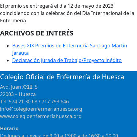
El premio se entregará el día 12 de mayo de 2023,
coincidiendo con la celebración del Día Internacional de la
Enfermería.
ARCHIVOS DE INTERÉS
Bases XIX Premios de Enfermería Santiago Martín
Jarauta
Declaración Jurada de Trabajo/Proyecto inédito
Colegio Oficial de Enfermería de Huesca
Avd. Juan XXIII, 5
22003 – Huesca
Tel. 974 21 30 68 / 717 793 646
info@colegioenfermeriahuesca.org
www.colegioenfermeríahuesca.org
Horario
De lunes a jueves: de 9:00 a 13:00 y de 16:30 a 20:00