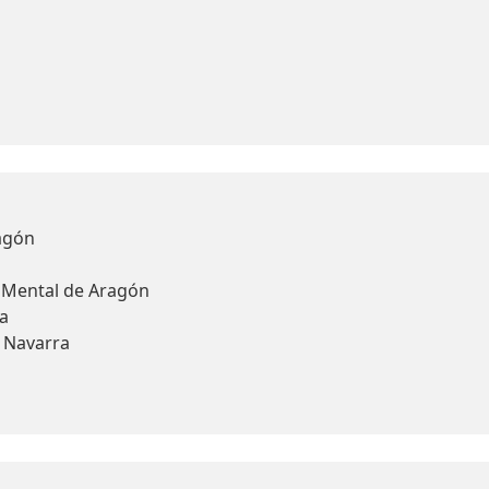
agón
d Mental de Aragón
a
y Navarra