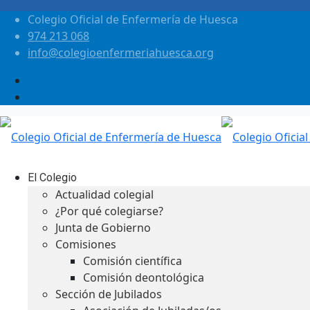
Colegio Oficial de Enfermería de Huesca
974 213 068
info@colegioenfermeriahuesca.org
El Colegio
Actualidad colegial
¿Por qué colegiarse?
Junta de Gobierno
Comisiones
Comisión científica
Comisión deontológica
Sección de Jubilados