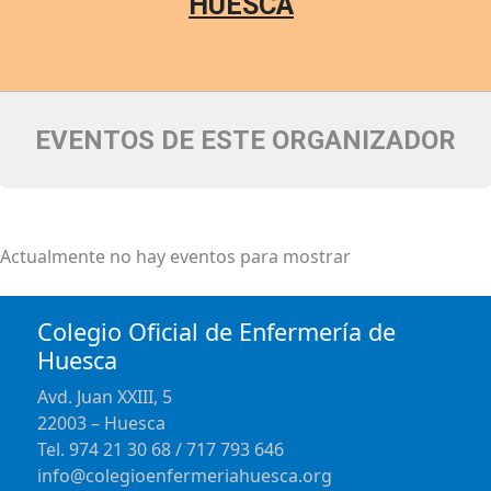
HUESCA
EVENTOS DE ESTE ORGANIZADOR
Actualmente no hay eventos para mostrar
Colegio Oficial de Enfermería de
Huesca
Avd. Juan XXIII, 5
22003 – Huesca
Tel. 974 21 30 68 / 717 793 646
info@colegioenfermeriahuesca.org