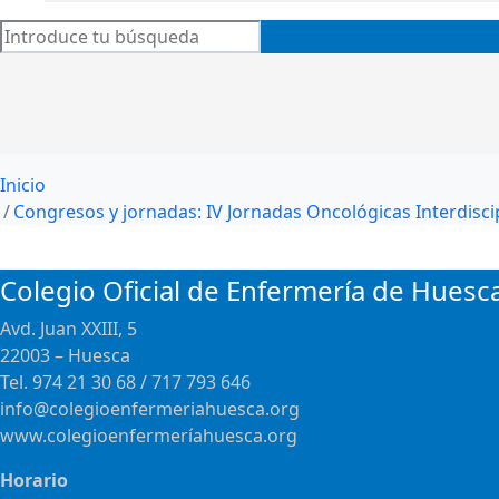
Inicio
Congresos y jornadas: IV Jornadas Oncológicas Interdisci
Colegio Oficial de Enfermería de Huesc
Avd. Juan XXIII, 5
22003 – Huesca
Tel. 974 21 30 68 / 717 793 646
info@colegioenfermeriahuesca.org
www.colegioenfermeríahuesca.org
Horario