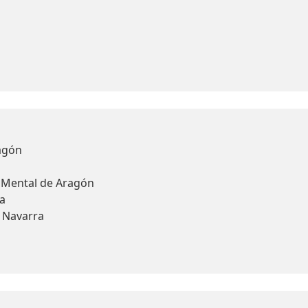
agón
d Mental de Aragón
a
y Navarra