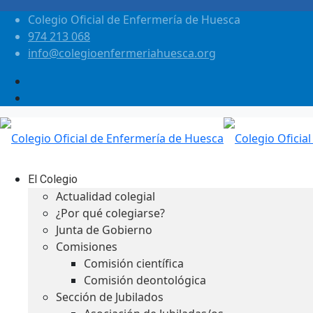
Colegio Oficial de Enfermería de Huesca
974 213 068
info@colegioenfermeriahuesca.org
El Colegio
Actualidad colegial
¿Por qué colegiarse?
Junta de Gobierno
Comisiones
Comisión científica
Comisión deontológica
Sección de Jubilados