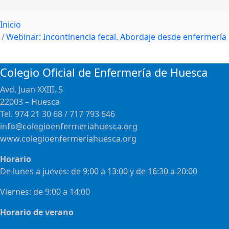
Inicio
Webinar: Incontinencia fecal. Abordaje desde enfermería
Colegio Oficial de Enfermería de Huesca
Avd. Juan XXIII, 5
22003 – Huesca
Tel. 974 21 30 68 / 717 793 646
info@colegioenfermeriahuesca.org
www.colegioenfermeríahuesca.org
Horario
De lunes a jueves: de 9:00 a 13:00 y de 16:30 a 20:00
Viernes: de 9:00 a 14:00
Horario de verano