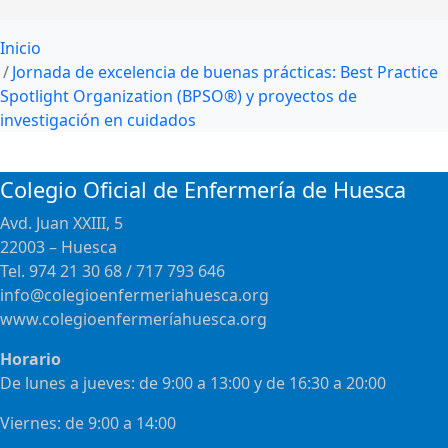
Inicio
Jornada de excelencia de buenas prácticas: Best Practice
Spotlight Organization (BPSO®) y proyectos de
investigación en cuidados
Colegio Oficial de Enfermería de Huesca
Avd. Juan XXIII, 5
22003 – Huesca
Tel. 974 21 30 68 / 717 793 646
info@colegioenfermeriahuesca.org
www.colegioenfermeríahuesca.org
Horario
De lunes a jueves: de 9:00 a 13:00 y de 16:30 a 20:00
Viernes: de 9:00 a 14:00