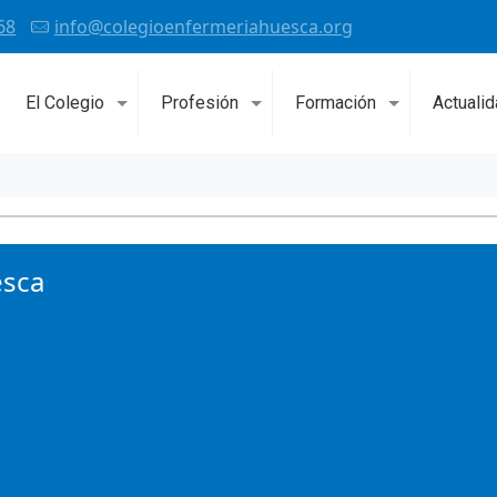
68
info@colegioenfermeriahuesca.org
El Colegio
Profesión
Formación
Actuali
esca