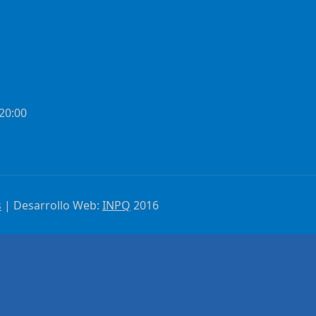
 20:00
s
| Desarrollo Web:
INPQ
2016