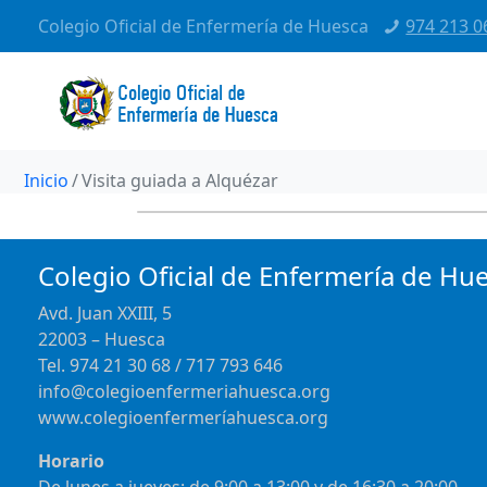
Colegio Oficial de Enfermería de Huesca
974 213 0
Inicio
Visita guiada a Alquézar
Colegio Oficial de Enfermería de Hu
Avd. Juan XXIII, 5
22003 – Huesca
Tel. 974 21 30 68 / 717 793 646
info@colegioenfermeriahuesca.org
www.colegioenfermeríahuesca.org
Horario